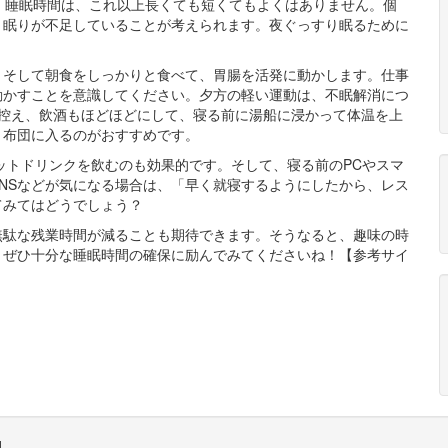
。睡眠時間は、これ以上長くても短くてもよくはありません。個
、眠りが不足していることが考えられます。夜ぐっすり眠るために
。そして朝食をしっかりと食べて、胃腸を活発に動かします。仕事
動かすことを意識してください。夕方の軽い運動は、不眠解消につ
を控え、飲酒もほどほどにして、寝る前に湯船に浸かって体温を上
、布団に入るのがおすすめです。
ットドリンクを飲むのも効果的です。そして、寝る前のPCやスマ
NSなどが気になる場合は、「早く就寝するようにしたから、レス
てみてはどうでしょう？
無駄な残業時間が減ることも期待できます。そうなると、趣味の時
、ぜひ十分な睡眠時間の確保に励んでみてくださいね！【参考サイ
d.