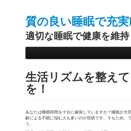
質の良い睡眠で充実Li
適切な睡眠で健康を維持
Skip to primary content
Skip to secondary content
Main menu
生活リズムを整えて
を！
あなたは睡眠時間を十分に確保していますか？睡眠が大
齢による不眠に悩む人も多いのが現状です。そもため、
う。