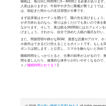
睡眠は、毎日同じ時間帯に6～8時間とる必要があります
人差はありますが、午前中や夕方に睡魔が襲うようでは
は、朝起きた時からの生活習慣が大事です。
まず起床後はカーテンを開けて、陽の光を浴びましょう
が夕方終わるのなら、帰りは歩くだけでも良いので体を
ながります。そして、夜は眠る3時間前にはカフェイン
げましょう。それから、自分で決めた入眠の儀式を行い
また、間接照明や静かなBGM、適度な読書やアロマ、ホ
ホ操作はできるだけ控えることもポイントです。もしもS
ポンスは朝します」と公言し、スマホを触らないと決め
睡眠時間をしっかりとると、仕事の効率が上がるので、
間を楽しんだり、健康的な体作りが行いやすくなるので
ト／
睡眠時間とれてる？
】
© 2026
質の良い睡眠で充実Lifeを♪
, all rights reserve