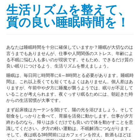
生活リズムを整えて、
質の良い睡眠時間を！
あなたは睡眠時間を十分に確保していますか？睡眠が大切なのは
言うまでもありませんが、仕事や人間関係のストレス、年齢によ
る不眠に悩む人も多いのが現状です。そもため、できるだけ質の
良い眠りにつけるよう、生活リズムを整えましょう。
睡眠は、毎日同じ時間帯に6～8時間とる必要があります。睡眠時
間は、これ以上長くても短くてもよくはありません。個人差はあ
りますが、午前中や夕方に睡魔が襲うようでは、眠りが不足して
いることが考えられます。夜ぐっすり眠るためには、朝起きた時
からの生活習慣が大事です。
まず起床後はカーテンを開けて、陽の光を浴びましょう。そして
朝食をしっかりと食べて、胃腸を活発に動かします。仕事が夕方
終わるのなら、帰りは歩くだけでも良いので体を動かすことを意
識してください。夕方の軽い運動は、不眠解消につながります。
そして、夜は眠る3時間前にはカフェインを控え、飲酒もほどほ