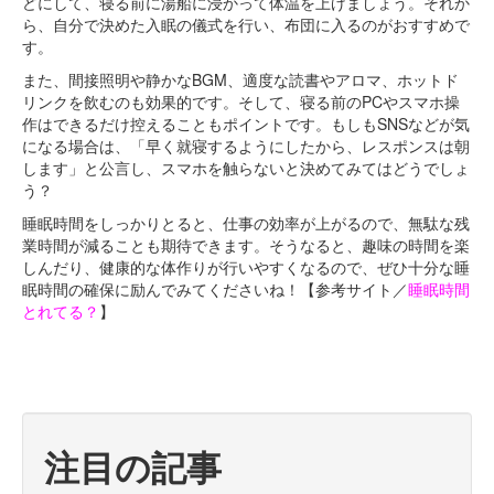
どにして、寝る前に湯船に浸かって体温を上げましょう。それか
ら、自分で決めた入眠の儀式を行い、布団に入るのがおすすめで
す。
また、間接照明や静かなBGM、適度な読書やアロマ、ホットド
リンクを飲むのも効果的です。そして、寝る前のPCやスマホ操
作はできるだけ控えることもポイントです。もしもSNSなどが気
になる場合は、「早く就寝するようにしたから、レスポンスは朝
します」と公言し、スマホを触らないと決めてみてはどうでしょ
う？
睡眠時間をしっかりとると、仕事の効率が上がるので、無駄な残
業時間が減ることも期待できます。そうなると、趣味の時間を楽
しんだり、健康的な体作りが行いやすくなるので、ぜひ十分な睡
眠時間の確保に励んでみてくださいね！【参考サイト／
睡眠時間
とれてる？
】
注目の記事